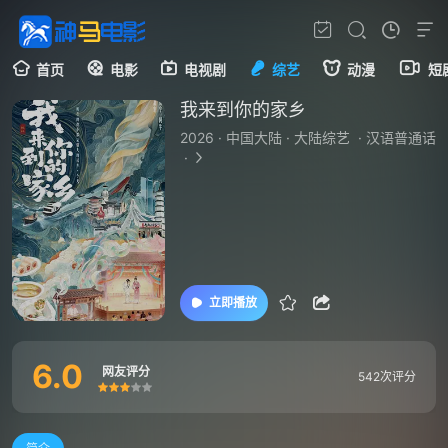
首页
电影
电视剧
综艺
动漫
短
我来到你的家乡
2026
·
中国大陆
·
大陆综艺
·
汉语普通话
·
立即播放
6.0
网友评分
542次评分
很差
较差
还行
推荐
力荐