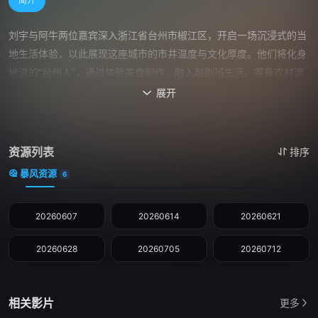
简介
刘宇与阿牛两位嘉宾深入浙江省台州市椒江区，开启一场沉浸式的当
地生活体验，以此展现这座城市的市井温度与文化厚度。他们将化身
地道的“台州人”，通过体验美食制作、融入越剧班生活、筹备农村流
水席、海鲜排档跑堂、随船出海捕鱼、凌晨抢购海鲜、与本土青年乐
展开

队互动等一系列朴素生动的实践，逐步走进城市的肌理之中。从美
食、戏曲、青年文化等多维度切入，生动呈现台州的市井烟火、人文
传承与青春活力，以真实叙事传递台州“大气、和气、硬气、灵气”的
资源列表
排序
地域精神，探寻“幸福感城市”背后浓浓的人情味。
暴风资源
6
20260607
20260614
20260621
20260628
20260705
20260712
相关影片
更多