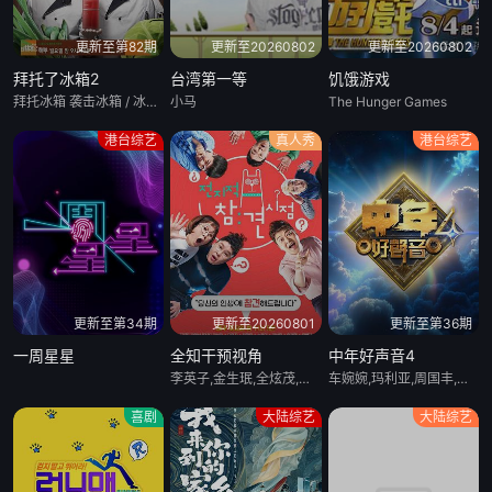
更新至第82期
更新至20260802
更新至20260802
拜托了冰箱2
台湾第一等
饥饿游戏
拜托冰箱 袭击冰箱 / 冰箱就拜托了
小马
The Hunger Games
港台综艺
真人秀
港台综艺
更新至第34期
更新至20260801
更新至第36期
一周星星
全知干预视角
中年好声音4
李英子,金生珉,全炫茂,宋恩伊,梁世亨,洪真英,柳炳宰
车婉婉,玛利亚,周国丰,张佳添,海儿,谷娅溦,郑衍峰
喜剧
大陆综艺
大陆综艺