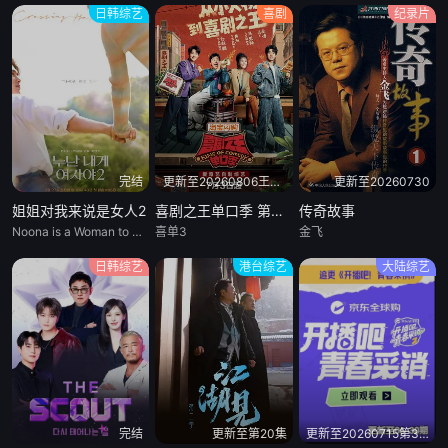
日韩综艺
喜剧
纪录片
完结
更新至20260806王越高光纯享打包看
更新至20260730
姐姐对我来说是女人2
喜剧之王单口季 第三季
传奇故事
Noona is a Woman to Me 2
喜单3
金飞
日韩综艺
港台综艺
大陆综艺
完结
更新至第20集
更新至20260715第30期