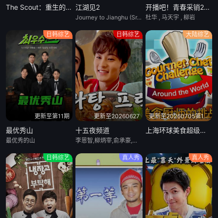
The Scout：重生的星星
江湖见2
开播吧！青春采销2026
Journey to Jianghu (Sr.2)
杜华 , 马天宇 , 柳岩
日韩综艺
日韩综艺
大陆综艺
更新至第11期
更新至20260627
更新至20260705第10期
最优秀山
十五夜频道
上海环球美食超级争霸赛
最优秀的山
李恩智,柳炳宰,俞承豪,罗英锡
日韩综艺
真人秀
真人秀