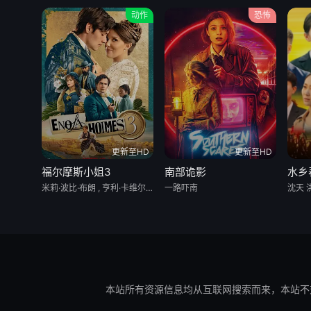
动作
恐怖
更新至HD
更新至HD
福尔摩斯小姐3
南部诡影
水乡
米莉·波比·布朗 , 亨利·卡维尔 , 海伦娜·伯翰·卡特 , 路易斯·帕特里奇 , 希米什·帕特尔 , 莎伦·邓肯-布鲁斯特 , 贝恩·科拉科 , 乔·阿佐帕迪 , 彼得·温菲尔德 , 迈克·帕里什 , 泰勒·瓦莱丽 , 罗德里格·安德里桑 , 库尔特·拉费尔拉 , 利亚姆·杰弗里 , 马克西姆·杜兰德 , 亚历克斯·加斯佩雷蒂 , 西奥多·扎米特
一路吓南
沈天 
本站所有资源信息均从互联网搜索而来，本站不