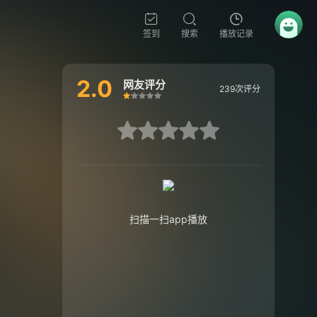
签到
搜索
播放记录
2.0
网友评分
239次评分
很差
较差
还行
推荐
力荐
很差
较差
还行
推荐
力荐
扫描一扫app播放