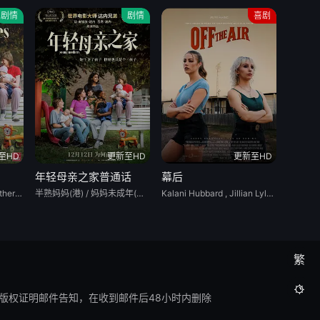
剧情
剧情
喜剧
至HD
更新至HD
更新至HD
年轻母亲之家普通话
幕后
半熟妈妈(港),Young Mothers&#039; Home,La Maison maternelle,Young Mothers
半熟妈妈(港) / 妈妈未成年(台) / La Maison maternelle / Young Mothers / Young Mothers&#039; Home
Kalani Hubbard , Jillian Lyle , Adam Paul Stone
繁

版权证明邮件告知，在收到邮件后48小时内删除