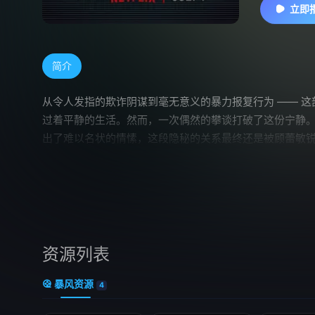
立即
简介
从令人发指的欺诈阴谋到毫无意义的暴力报复行为 —— 
过着平静的生活。然而，一次偶然的攀谈打破了这份宁静。
出了难以名状的情愫，这段隐秘的关系最终还是被顾蕾敏
式，企图将顾蕾置于死地。取材于中国“四大鬼楼”之一的
森森凉意，空旷的楼道仿佛没有尽头，整体既给人一种极强
秘，升华了悬疑惊悚的内涵。隔壁的房间里不仅有令人毛骨
手法的同时，带给观众心理与视觉的双重冲击，达到一种
资源列表
暴风资源
4