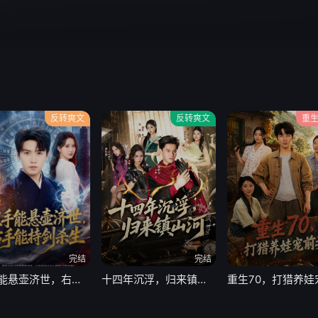
反转爽文
反转爽文
重
完结
完结
左手能悬壶济世，右手能持剑杀生
十四年沉浮，归来镇山河