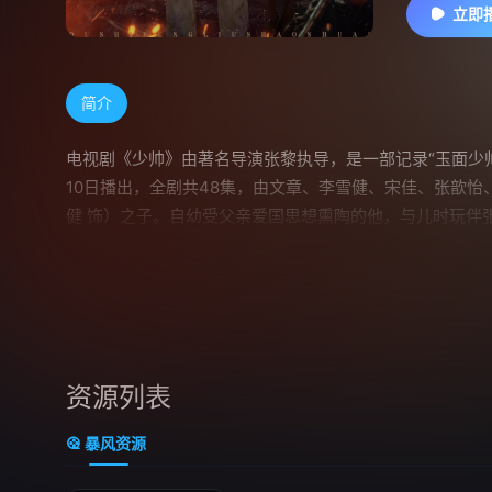
立即
简介
电视剧《少帅》由著名导演张黎执导，是一部记录“玉面少
10日播出，全剧共48集，由文章、李雪健、宋佳、张歆怡
健 饰）之子。自幼受父亲爱国思想熏陶的他，与儿时玩伴
于父亲的军营，开启了艰苦卓绝的戎马生涯。然而，这条
兵反击。一系列沉重的打击与磨难，最终淬炼出他极强的革
产党与国民党却仍深陷内战泥潭。面对山河破碎的危局，满
外的历史性协议，但张学良也因此遭到了国民党总司令蒋
现了这位百年少帅的传奇人生与历史功过。
资源列表
暴风资源