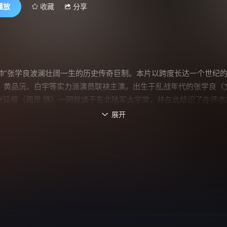
播放
收藏
分享
帅”张学良波澜壮阔一生的历史传奇巨制。本片以跨度长达一个世纪的宏
、黄品沅、白宇等实力派演员联袂主演。出生于乱战年代的张学良（文
张廷枢（周觅 饰）一同就读于东北陆军大学堂，并在此结识了亦师亦
道路远比想象中更为崎岖。初战告捷的张学良接连遭遇人生的重大剧
展开

命使命感，促使他成长为东北三省的真正领导者。“九一八”事变爆
怀愤慨与感伤的张学良，与战友杨虎城毅然决定兵谏，发动了震惊中
介石长达半个多世纪的幽禁。《少帅》不仅是一部近代革命战争的史