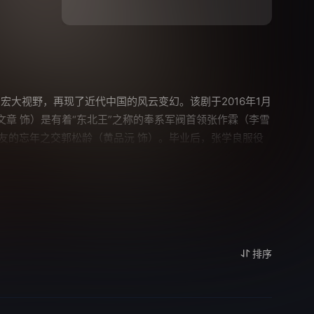
大视野，再现了近代中国的风云变幻。该剧于2016年1月
章 饰）是有着“东北王”之称的奉系军阀首领张作霖（李雪
友的忘年之交郭松龄（黄品沅 饰）。毕业后，张学良服役
变——父亲张作霖不幸遇难离世，亦师亦友的郭松龄倒戈举
发后，日寇肆无忌惮地残害中国子民、掠夺国家财物，而共
外的“西安事变”。事变促成了国共两党停止内战、一致抗
诗，更是一曲关于个人命运与家国情怀交织的挽歌，深刻展
排序