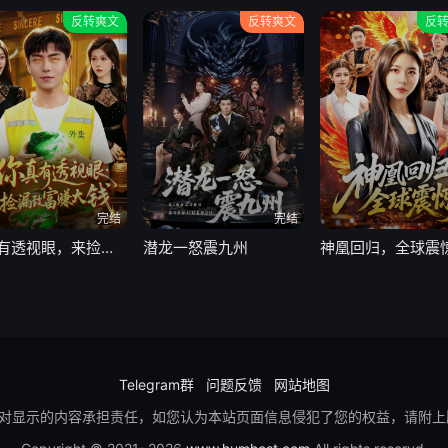
反转爽文
反转爽文
反
完结
完结
你真有透视眼，来捡漏致富赚大钱
潜龙一怒震九州
神凰回归，全球震
Telegram群
问题反馈
网站地图
对显示的内容承担责任，如您认为本站页面信息侵犯了您的权益，请附上