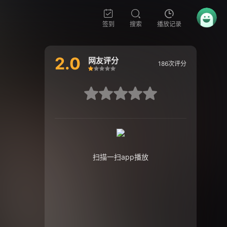
签到
搜索
播放记录
2.0
网友评分
186次评分
很差
较差
还行
推荐
力荐
很差
较差
还行
推荐
力荐
扫描一扫app播放