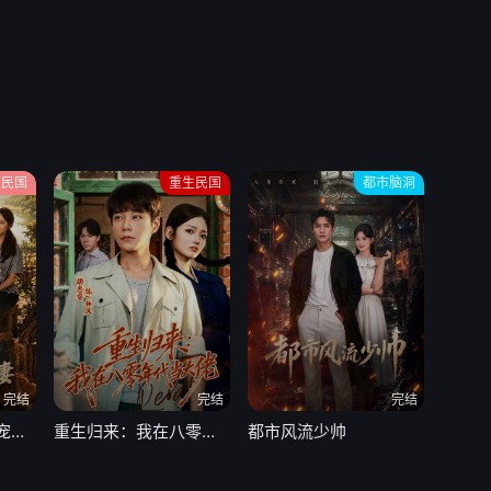
生民国
重生民国
都市脑洞
完结
完结
完结
重生70，打猎养娃宠前妻
重生归来：我在八零年代当大佬
都市风流少帅