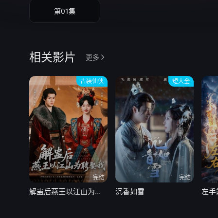
第01集
相关影片
更多
古装仙侠
短大全
完结
完结
解蛊后燕王以江山为聘娶我
沉香如雪