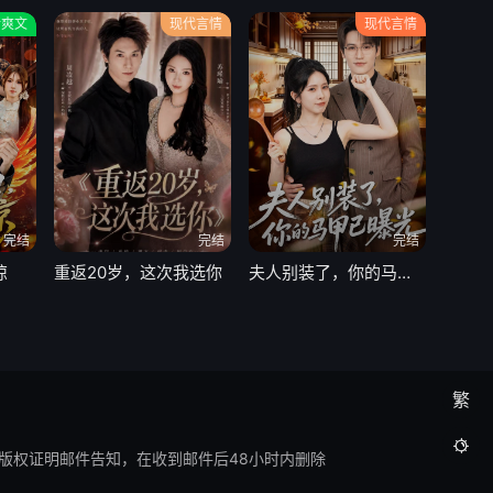
转爽文
现代言情
现代言情
完结
完结
完结
惊
重返20岁，这次我选你
夫人别装了，你的马甲已曝光
繁

版权证明邮件告知，在收到邮件后48小时内删除