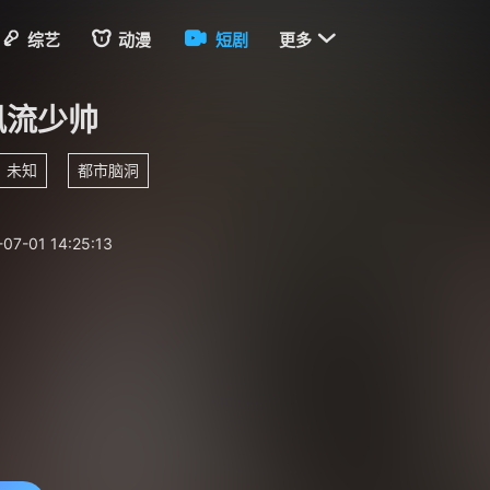

综艺
动漫
短剧
更多
风流少帅
未知
都市脑洞
07-01 14:25:13