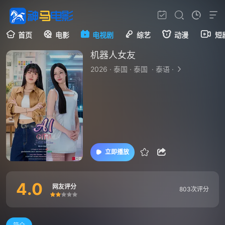
首页
电影
电视剧
综艺
动漫
短
机器人女友
2026
·
泰国
·
泰国
·
泰语
·
立即播放
4.0
网友评分
803次评分
很差
较差
还行
推荐
力荐