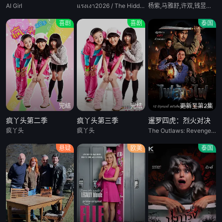
AI Girl
แรงเงา2026 / The Hidden Shadows
杨紫,马雅舒,许双,钱昱璇,莫诗旎,康琳浠,崔彬斌,郝明奇,盛超,程澄,李兆林,黄杨,刘美含,张超良,钱博,王艺甜,谢怀逸,张立志,高全胜,陈燕,刘小翠,陈伟榕,鲁莽,马婷,米敬白,王江,郑晓宁,阎青妤,王志国,孟颖,高大伟,郑玉,张作峰,颜茜菁,黄思思,石慧英,周一杰,钟青城,曹新刚,林好,吴哲,孙浩,杨卫群,刘畅,李翔,王玉金,蔡雁澜,周琼
喜剧
喜剧
泰国
完结
完结
更新至第2集
疯丫头第二季
疯丫头第三季
暹罗四虎：烈火对决
疯丫头
疯丫头
The Outlaws: Revengeful Judgement
悬疑
欧美
泰国