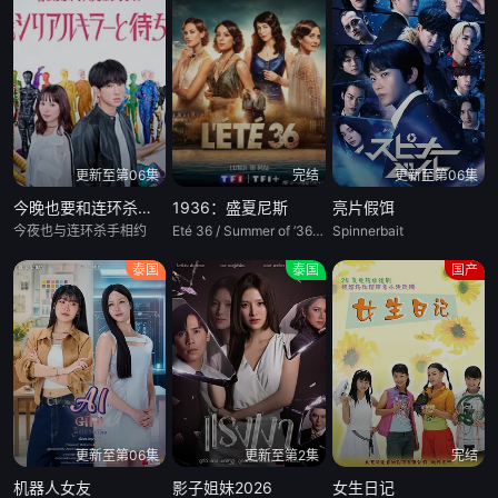
更新至第06集
完结
更新至第06集
今晚也要和连环杀手约会
1936：盛夏尼斯
亮片假饵
今夜也与连环杀手相约
Eté 36 / Summer of ’36‎ / Summer of 36
Spinnerbait
泰国
泰国
国产
更新至第06集
更新至第2集
完结
机器人女友
影子姐妹2026
女生日记