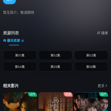
简介
暂无简介，敬请期待
资源列表
排序
暴风资源
6
第01集
第02集
第03集
第04集
第05集
第06集
相关影片
更多
动作
悬疑
国产