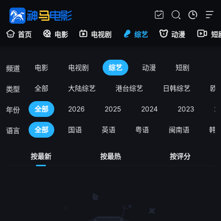
首页
电影
电视剧
综艺
动漫
短
电影
电视剧
综艺
动漫
短剧
频道
全部
大陆综艺
港台综艺
日韩综艺
欧
类型
全部
2026
2025
2024
2023
2
年份
全部
国语
英语
粤语
闽南语
韩
语言
按最新
按最热
按评分