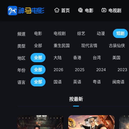
首页
电影
电视剧
电影
电视剧
综艺
动漫
短剧
频道
全部
重生民国
现代言情
古装仙侠
类型
全部
大陆
香港
台湾
美国
地区
全部
2026
2025
2024
2023
年份
全部
国语
英语
粤语
闽南语
语言
按最新