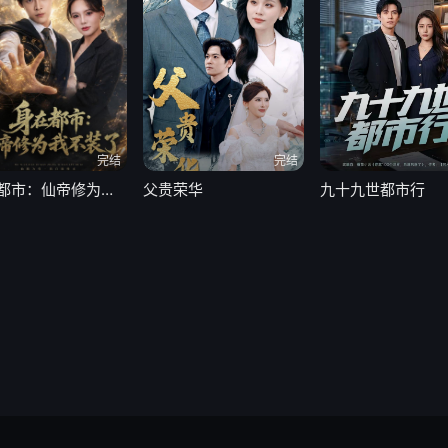
完结
完结
身在都市：仙帝修为我不装了
父贵荣华
九十九世都市行