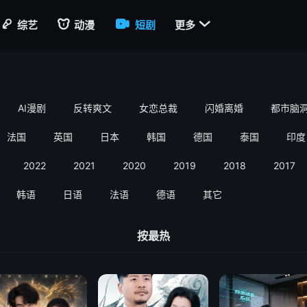

综艺
动漫
短剧
更多
AI漫剧
反转爽文
女恋总裁
闪婚离婚
都市脑
法国
英国
日本
韩国
德国
泰国
印度
2022
2021
2020
2019
2018
2017
韩语
日语
法语
德语
其它
按最热