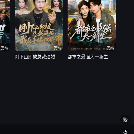
完结
完结
完结
刚下山即被总裁逼婚，我反手横扫都市
都市之最强大一新生
繁
