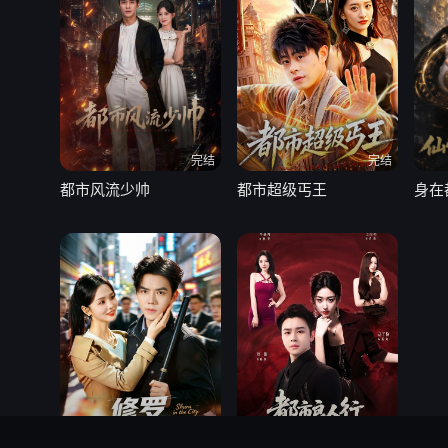
完结
完结
都市风流少帅
都市超级丐王
完结
完结