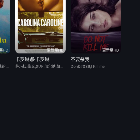
至HD
更新至HD
更新至HD
卡罗琳娜·卡罗琳
不要杀我
Strange River / 你流过我的名字(台)
萨玛拉·维文,凯尔·加尔纳,凯拉·塞吉维克,乔恩·格里斯,汤米·G·肯德里克,Jenny Frame,P.J. Sosko,Victoria Cabral,马克·佩蒂特,Jennifer Uphold,David Schifter,安迪·S·艾伦,Sonny Burnette,Melissa Cox,Gregg Gilmore,Juan Silva,安吉尔·科恩斯,Joshua Henry,James Neeley,Robert Rose
Don&#039;t Kill me