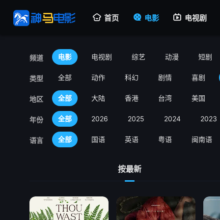
首页
电影
电视剧
电影
电视剧
综艺
动漫
短剧
频道
全部
动作
科幻
剧情
喜剧
类型
全部
大陆
香港
台湾
美国
地区
全部
2026
2025
2024
2023
年份
全部
国语
英语
粤语
闽南语
语言
按最新