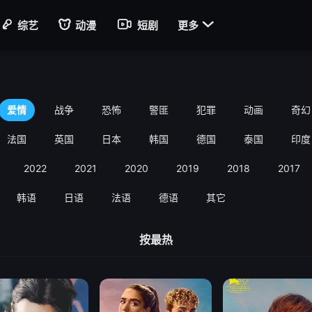

综艺
动漫
短剧
更多
爱情
战争
恐怖
警匪
犯罪
动画
奇幻
法国
英国
日本
韩国
德国
泰国
印度
2022
2021
2020
2019
2018
2017
韩语
日语
法语
德语
其它
按最热