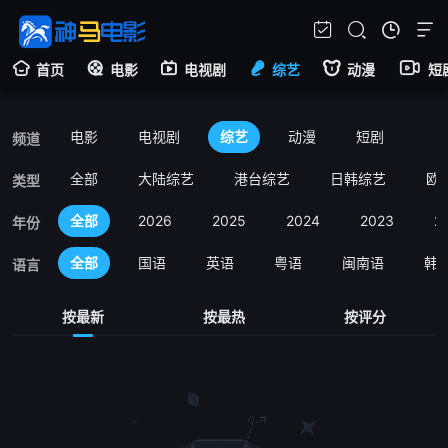
首页
电影
电视剧
综艺
动漫
短
电影
电视剧
综艺
动漫
短剧
频道
全部
大陆综艺
港台综艺
日韩综艺
欧
类型
全部
2026
2025
2024
2023
2
年份
全部
国语
英语
粤语
闽南语
韩
语言
按最新
按最热
按评分