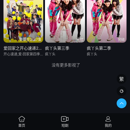
更新至2867集
完结
完结
爱回家之开心速递2025
疯丫头第三季
疯丫头第二季
开心速递,爱·回家第四季,Come Home Love Happy Courier,(Come Home Love Lo and Behold
疯丫头
疯丫头
没有更多影视了
繁

首页
短剧
我的