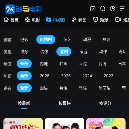
首页
电影
电视剧
综艺
动漫
短
电影
电视剧
综艺
动漫
短剧
频道
古装
战争
偶像
喜剧
家庭
动作
奇幻
类型
全部
内地
韩国
香港
台湾
日本
地区
全部
2026
2025
2024
2023
2
年份
全部
国语
英语
粤语
闽南语
韩
语言
按最新
按最热
按评分