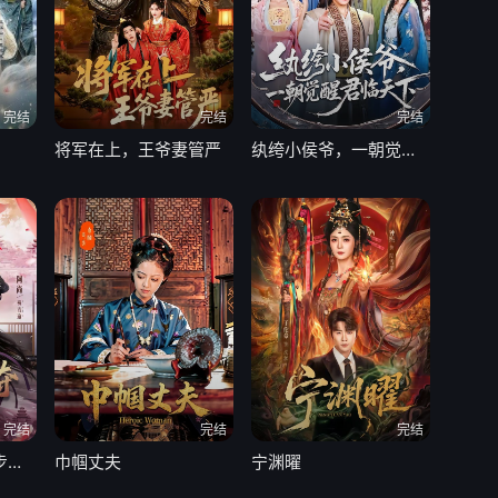
完结
完结
完结
将军在上，王爷妻管严
纨绔小侯爷，一朝觉醒君临天下
完结
完结
完结
人在古代，权贵步步强夺
巾帼丈夫
宁渊曜