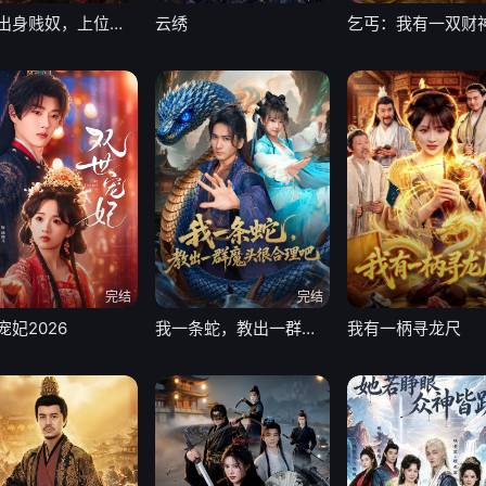
娘娘出身贱奴，上位手段很毒
云绣
乞丐：我有一双财
完结
完结
宠妃2026
我一条蛇，教出一群魔头很合理吧
我有一柄寻龙尺