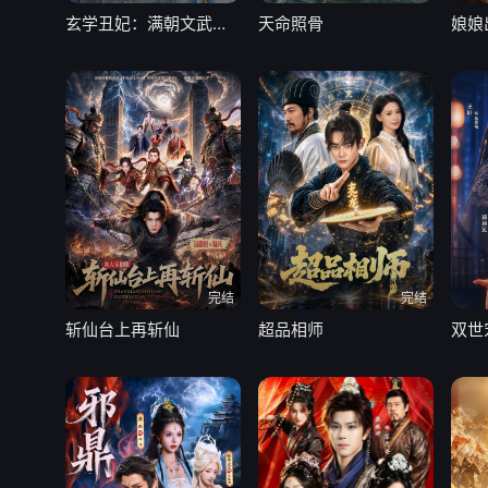
玄学丑妃：满朝文武跪求我算卦
天命照骨
完结
完结
斩仙台上再斩仙
超品相师
双世