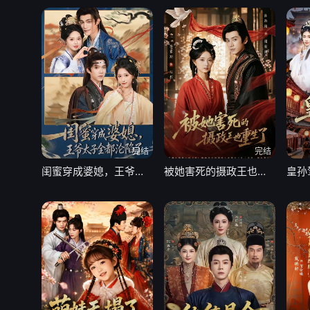
完结
完结
闺蜜穿成婆媳，王爷太子全都沦陷了
被她害死的摄政王也重生了
皇孙