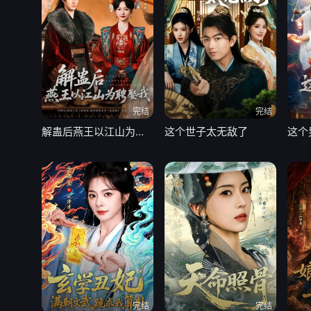
完结
完结
解蛊后燕王以江山为聘娶我
这个世子太无敌了
这个
完结
完结