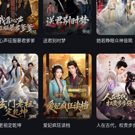
完结
完结
心声征服暴君爹爹
送君别时梦
她若睁眼众神皆跪
完结
完结
老祖定乾坤
爱妃疯狂读档