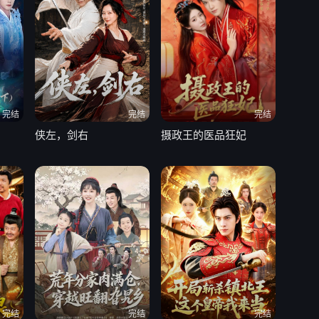
完结
完结
完结
侠左，剑右
摄政王的医品狂妃
完结
完结
完结