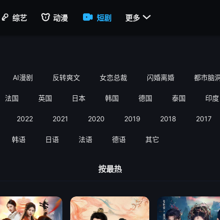

综艺
动漫
短剧
更多
AI漫剧
反转爽文
女恋总裁
闪婚离婚
都市脑
法国
英国
日本
韩国
德国
泰国
印度
2022
2021
2020
2019
2018
2017
韩语
日语
法语
德语
其它
按最热