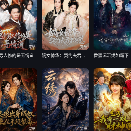
完结
完结
男人修的是无情道
嫡女惊华：契约夫君不好惹2026
香蜜沉沉烬如霜下
完结
完结