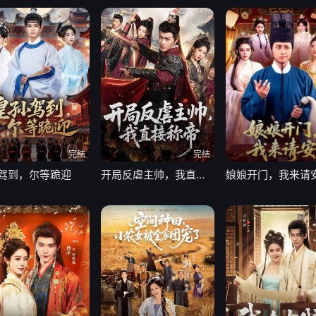
完结
完结
驾到，尔等跪迎
开局反虐主帅，我直接称帝
娘娘开门，我来请