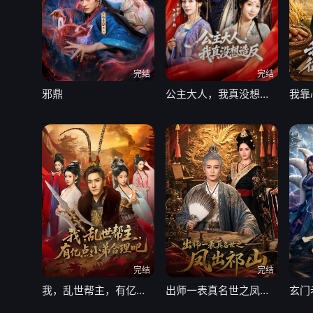
完结
完结
邪鼎
公主大人，我真没想造反
我靠
完结
完结
我，乱世帮主，有亿点小弟合理吧
出师一表真名世之凤出祁山
玄门