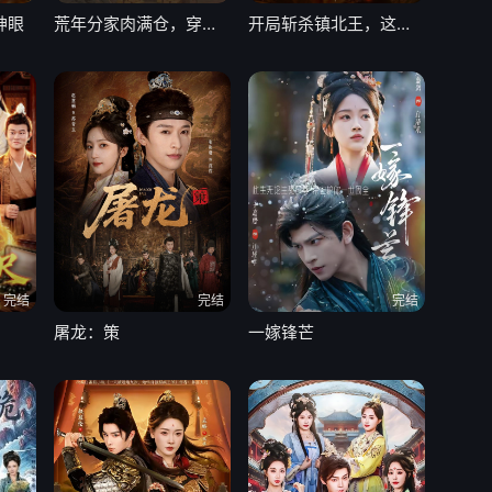
神眼
荒年分家肉满仓，穿越旺翻旮旯乡
开局斩杀镇北王，这个皇帝我来当
完结
完结
完结
屠龙：策
一嫁锋芒