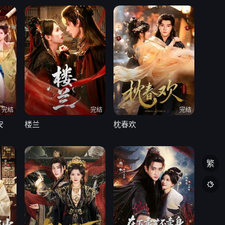
完结
完结
完结
安
楼兰
枕春欢
繁
