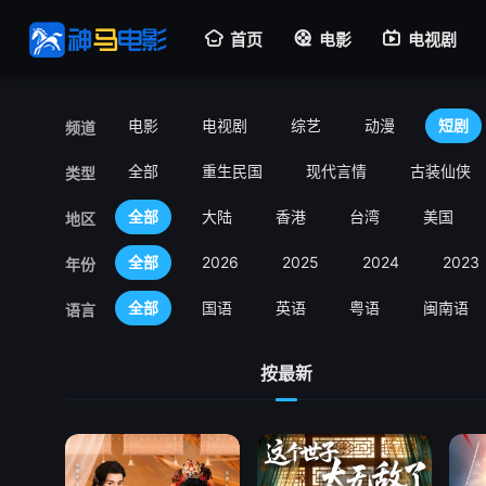
首页
电影
电视剧
电影
电视剧
综艺
动漫
短剧
频道
全部
重生民国
现代言情
古装仙侠
类型
全部
大陆
香港
台湾
美国
地区
全部
2026
2025
2024
2023
年份
全部
国语
英语
粤语
闽南语
语言
按最新