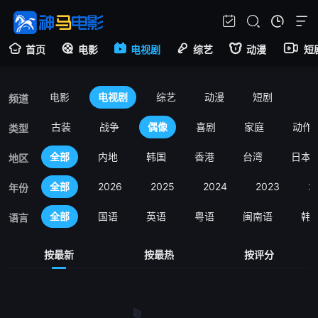
首页
电影
电视剧
综艺
动漫
短
电影
电视剧
综艺
动漫
短剧
频道
全部
古装
战争
偶像
喜剧
家庭
动作
类型
全部
内地
韩国
香港
台湾
日本
地区
全部
2026
2025
2024
2023
2
年份
全部
国语
英语
粤语
闽南语
韩
语言
按最新
按最热
按评分